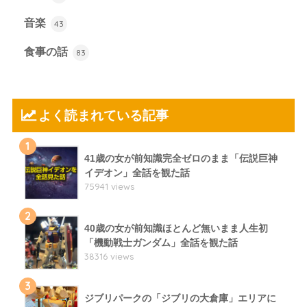
音楽
43
食事の話
83
よく読まれている記事
1
41歳の女が前知識完全ゼロのまま「伝説巨神
イデオン」全話を観た話
75941 views
2
40歳の女が前知識ほとんど無いまま人生初
「機動戦士ガンダム」全話を観た話
38316 views
3
ジブリパークの「ジブリの大倉庫」エリアに