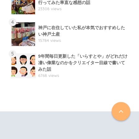
行ってみた率直な感想の話
23308 views
4
神戸に在住していた私が本気でおすすめした
い神戸土産
15784 views
5
9年間毎日更新した「いらすとや」がどれだけ
凄い偉業なのかをクリエイター目線で書いて
みた話
6768 views