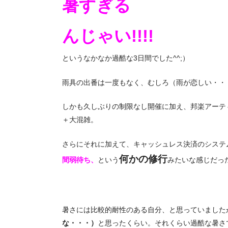
暑すぎる
んじゃい!!!!
というなかなか過酷な3日間でした^^;）
雨具の出番は一度もなく、むしろ（雨が恋しい・・
しかも久しぶりの制限なし開催に加え、邦楽アーテ
＋大混雑。
さらにそれに加えて、キャッシュレス決済のシステ
何かの修行
間弱待ち、
という
みたいな感じだった
暑さには比較的耐性のある自分、と思っていました
な・・・）
と思ったくらい。それくらい過酷な暑さ