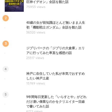
巨神イデオン」全話を観た話
75953 views
2
40歳の女が前知識ほとんど無いまま人生
初「機動戦士ガンダム」全話を観た話
38320 views
3
ジブリパークの「ジブリの大倉庫」エリ
アに行ってみた率直な感想の話
23317 views
4
神戸に在住していた私が本気でおすすめ
したい神戸土産
15789 views
5
9年間毎日更新した「いらすとや」がどれ
だけ凄い偉業なのかをクリエイター目線
で書いてみた話
6771 views