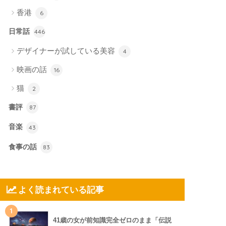
香港
6
日常話
446
デザイナーが試している美容
4
映画の話
16
猫
2
書評
87
音楽
43
食事の話
83
よく読まれている記事
1
41歳の女が前知識完全ゼロのまま「伝説