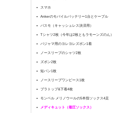
スマホ
Ankerのモバイルバッテリー1台とケーブル
パスモ（キャッシュレス決済用）
Tシャツ2枚（今年は2枚ともラモーンズのん
パジャマ用のヨレヨレズボン1着
ノースリーブのシャツ2枚
ズボン2枚
短パン1枚
ノースリーブワンピース1枚
ブラトップ&下着4枚
モンベル メリノウールの5本指ソックス4足
メディキュット（着圧ソックス）