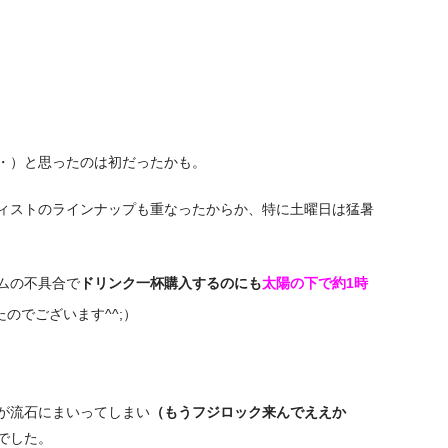
・）と思ったのは初だったかも。
ィストのラインナップも重なったからか、特に土曜日は猛暑
ムの不具合で
ドリンク一杯購入するのにも
太陽の下で約1時
のでございます^^;）
が流石にまいってしまい
（もうフジロック来んでええか
でした。