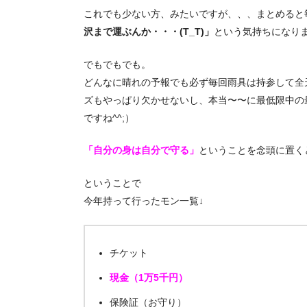
これでも少ない方、みたいですが、、、まとめると
沢まで運ぶんか・・・(T_T)」
という気持ちになり
でもでもでも。
どんなに晴れの予報でも必ず毎回雨具は持参して全
ズもやっぱり欠かせないし、本当〜〜に最低限中の
ですね^^;）
「自分の身は自分で守る」
ということを念頭に置く
ということで
今年持って行ったモン一覧↓
チケット
現金（1万5千円）
保険証（お守り）