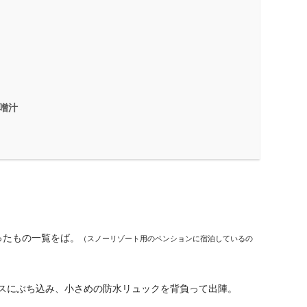
噌汁
ったもの一覧をば。
（スノーリゾート用のペンションに宿泊しているの
スにぶち込み、小さめの防水リュックを背負って出陣。