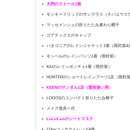
大判のストール1枚
モンキーフリップのサングラス（チバユウス
マッセメンシュの折りたたみ麦わら帽子
ゴアテックスのキャップ
パタゴニアのレインジャケット1着（雨対策&
モンベルのレインパンツ1着（雨対策）
KiUのレインポンチョ1着（雨対策）
HUNTERのショートレインブーツ1足（雨対
KEENのサンダル1足（普段使い用）
LOGOSのコンパクト折りたたみ椅子
メイク道具一式
LuLuLunのシートマスク
1Dayコンタクトレンズ4個