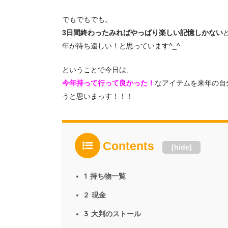
でもでもでも。
3日間終わったみればやっぱり楽しい記憶しかない
年が待ち遠しい！と思っています^_^
ということで今日は、
今年持って行って良かった！
なアイテムを来年の自
うと思いまっす！！！
Contents
[
hide
]
1
持ち物一覧
2
現金
3
大判のストール