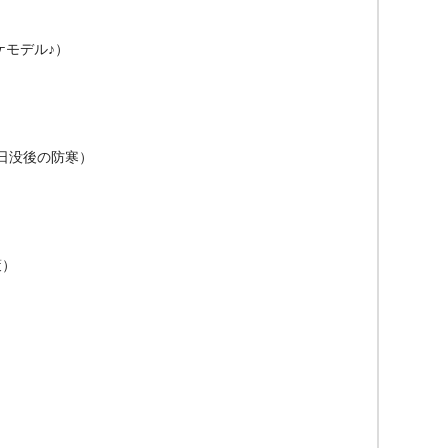
ケモデル♪）
日没後の防寒）
策）