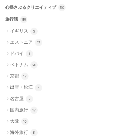
心揺さぶるクリエイティブ
30
旅行話
118
イギリス
2
エストニア
17
ドバイ
1
ベトナム
30
京都
17
出雲・松江
4
名古屋
2
国内旅行
17
大阪
10
海外旅行
11