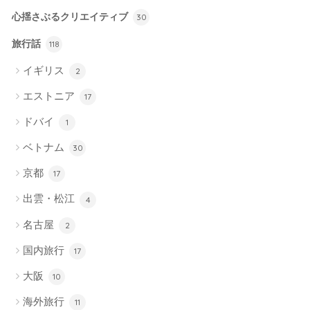
心揺さぶるクリエイティブ
30
旅行話
118
イギリス
2
エストニア
17
ドバイ
1
ベトナム
30
京都
17
出雲・松江
4
名古屋
2
国内旅行
17
大阪
10
海外旅行
11