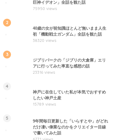
巨神イデオン」全話を観た話
75950 views
2
40歳の女が前知識ほとんど無いまま人生
初「機動戦士ガンダム」全話を観た話
38320 views
3
ジブリパークの「ジブリの大倉庫」エリ
アに行ってみた率直な感想の話
23316 views
4
神戸に在住していた私が本気でおすすめ
したい神戸土産
15789 views
5
9年間毎日更新した「いらすとや」がどれ
だけ凄い偉業なのかをクリエイター目線
で書いてみた話
6771 views