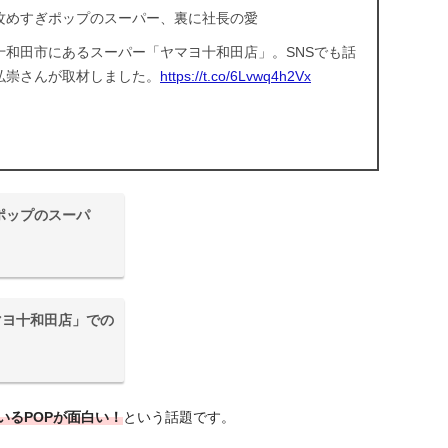
攻めすぎポップのスーパー、裏に社長の愛
和田市にあるスーパー「ヤマヨ十和田店」。SNSでも話
弘崇さんが取材しました。
https://t.co/6Lvwq4h2Vx
ポップのスーパ
マヨ十和田店」での
いるPOPが面白い！
という話題です。