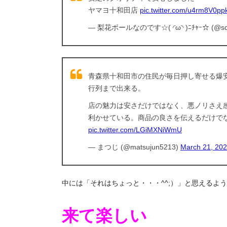
ヤマヨ十和田店
pic.twitter.com/u4rm8V0pp
— 梨花ボールなのです☆( ◜ω◝ )ﾆﾁｬｰ☆ (@squi
青森県十和田市の住民が毎日押し寄せる爆
行列まで出来る。
店の魅力は安さだけではなく、悪ノリさえ
利かせている。商品の良さを伝えるだけで
pic.twitter.com/LGiMXNiWmU
— まつじ (@matsujun5213)
March 21, 20
中には「それはちょっと・・・^^;）」と思えるよう
来て楽しい