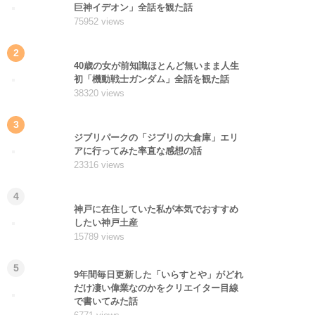
巨神イデオン」全話を観た話
75952 views
2
40歳の女が前知識ほとんど無いまま人生
初「機動戦士ガンダム」全話を観た話
38320 views
3
ジブリパークの「ジブリの大倉庫」エリ
アに行ってみた率直な感想の話
23316 views
4
神戸に在住していた私が本気でおすすめ
したい神戸土産
15789 views
5
9年間毎日更新した「いらすとや」がどれ
だけ凄い偉業なのかをクリエイター目線
で書いてみた話