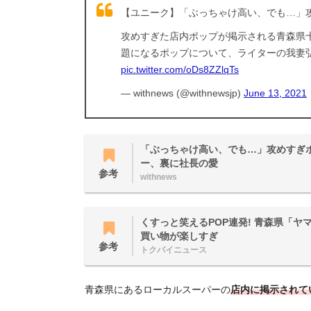
【ユニーク】「ぶっちゃけ高い、でも…」
攻めすぎた店内ポップが掲示される青森県十
題になるポップについて、ライターの我妻
pic.twitter.com/oDs8ZZlqTs
— withnews (@withnewsjp)
June 13, 2021
「ぶっちゃけ高い、でも…」攻めすぎ
ー、裏に社長の愛
参考
withnews
くすっと笑えるPOP連発! 青森県「ヤ
買い物が楽しすぎ
参考
トクバイニュース
青森県にあるローカルスーパーの
店内に掲示されて