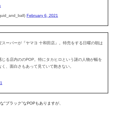
k
d_and_ball)
February 6, 2021
安スーパーが『ヤマヨ 十和田店』。特売をする日曜の朝は
感じる店内ののPOP。特にタカヒロという謎の人物が幅を
なく、面白さもあって見ていて飽きない。
21
な“ブラック”なPOPもありますが、