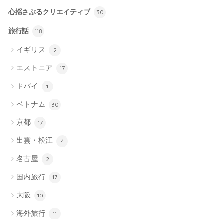
心揺さぶるクリエイティブ
30
旅行話
118
イギリス
2
エストニア
17
ドバイ
1
ベトナム
30
京都
17
出雲・松江
4
名古屋
2
国内旅行
17
大阪
10
海外旅行
11