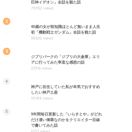
巨神イデオン」全話を観た話
75952 views
2
40歳の女が前知識ほとんど無いまま人生
初「機動戦士ガンダム」全話を観た話
38320 views
3
ジブリパークの「ジブリの大倉庫」エリ
アに行ってみた率直な感想の話
23316 views
4
神戸に在住していた私が本気でおすすめ
したい神戸土産
15789 views
5
9年間毎日更新した「いらすとや」がどれ
だけ凄い偉業なのかをクリエイター目線
で書いてみた話
6771 views