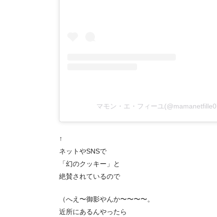
マモン・エ・フィーユ(@mamanetfill
↑
ネットやSNSで
「幻のクッキー」と
絶賛されているので
（へえ〜御影やんか〜〜〜〜。
近所にあるんやったら