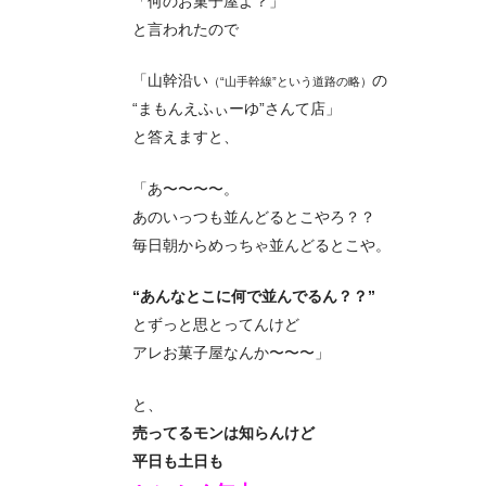
「何のお菓子屋よ？」
と言われたので
「山幹沿い
の
（“山手幹線”という道路の略）
“まもんえふぃーゆ”さんて店」
と答えますと、
「あ〜〜〜〜。
あのいっつも並んどるとこやろ？？
毎日朝からめっちゃ並んどるとこや。
“あんなとこに何で並んでるん？？”
とずっと思とってんけど
アレお菓子屋なんか〜〜〜」
と、
売ってるモンは知らんけど
平日も土日も