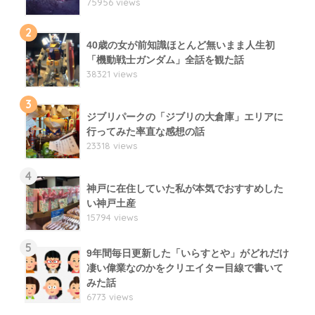
75956 views
2
40歳の女が前知識ほとんど無いまま人生初
「機動戦士ガンダム」全話を観た話
38321 views
3
ジブリパークの「ジブリの大倉庫」エリアに
行ってみた率直な感想の話
23318 views
4
神戸に在住していた私が本気でおすすめした
い神戸土産
15794 views
5
9年間毎日更新した「いらすとや」がどれだけ
凄い偉業なのかをクリエイター目線で書いて
みた話
6773 views