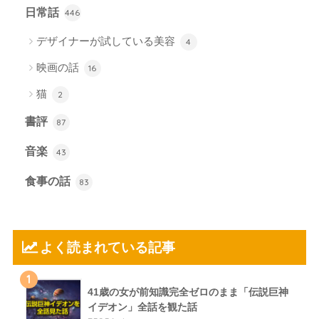
日常話
446
デザイナーが試している美容
4
映画の話
16
猫
2
書評
87
音楽
43
食事の話
83
よく読まれている記事
1
41歳の女が前知識完全ゼロのまま「伝説巨神
イデオン」全話を観た話