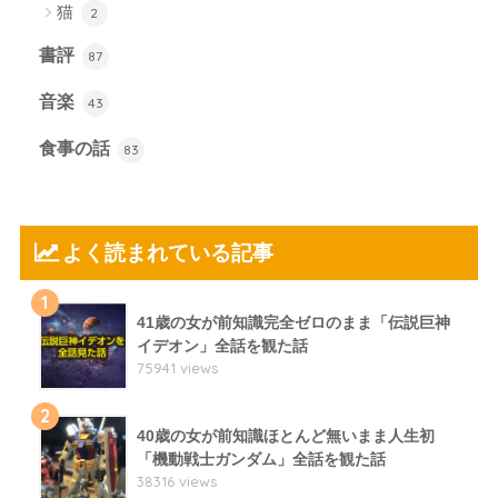
猫
2
書評
87
音楽
43
食事の話
83
よく読まれている記事
1
41歳の女が前知識完全ゼロのまま「伝説巨神
イデオン」全話を観た話
75941 views
2
40歳の女が前知識ほとんど無いまま人生初
「機動戦士ガンダム」全話を観た話
38316 views