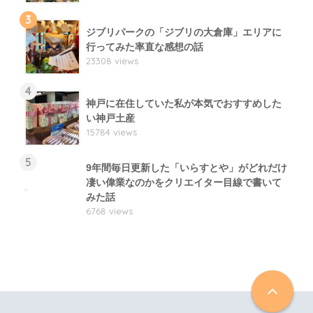
3
ジブリパークの「ジブリの大倉庫」エリアに
行ってみた率直な感想の話
23308 views
4
神戸に在住していた私が本気でおすすめした
い神戸土産
15784 views
5
9年間毎日更新した「いらすとや」がどれだけ
凄い偉業なのかをクリエイター目線で書いて
みた話
6768 views