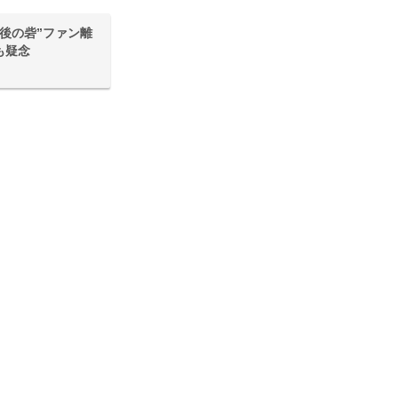
後の砦”ファン離
も疑念