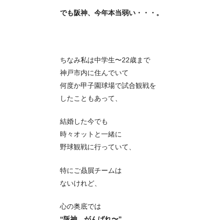
でも阪神、今年本当弱い・・・。
ちなみ私は中学生〜22歳まで
神戸市内に住んでいて
何度か甲子園球場で試合観戦を
したこともあって、
結婚した今でも
時々オットと一緒に
野球観戦に行っていて、
特にご贔屓チームは
ないけれど、
心の奥底では
“阪神、がんばれ〜”