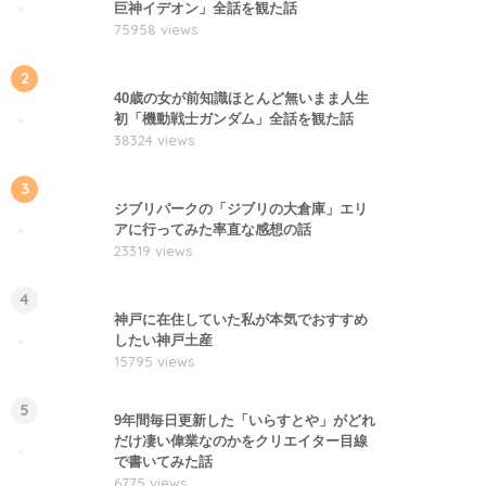
巨神イデオン」全話を観た話
75958 views
2
40歳の女が前知識ほとんど無いまま人生
初「機動戦士ガンダム」全話を観た話
38324 views
3
ジブリパークの「ジブリの大倉庫」エリ
アに行ってみた率直な感想の話
23319 views
4
神戸に在住していた私が本気でおすすめ
したい神戸土産
15795 views
5
9年間毎日更新した「いらすとや」がどれ
だけ凄い偉業なのかをクリエイター目線
で書いてみた話
6775 views