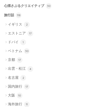
心揺さぶるクリエイティブ
30
旅行話
118
イギリス
2
エストニア
17
ドバイ
1
ベトナム
30
京都
17
出雲・松江
4
名古屋
2
国内旅行
17
大阪
10
海外旅行
11