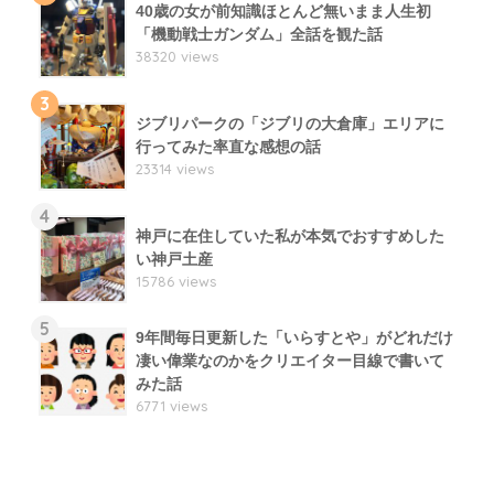
40歳の女が前知識ほとんど無いまま人生初
「機動戦士ガンダム」全話を観た話
38320 views
3
ジブリパークの「ジブリの大倉庫」エリアに
行ってみた率直な感想の話
23314 views
4
神戸に在住していた私が本気でおすすめした
い神戸土産
15786 views
5
9年間毎日更新した「いらすとや」がどれだけ
凄い偉業なのかをクリエイター目線で書いて
みた話
6771 views