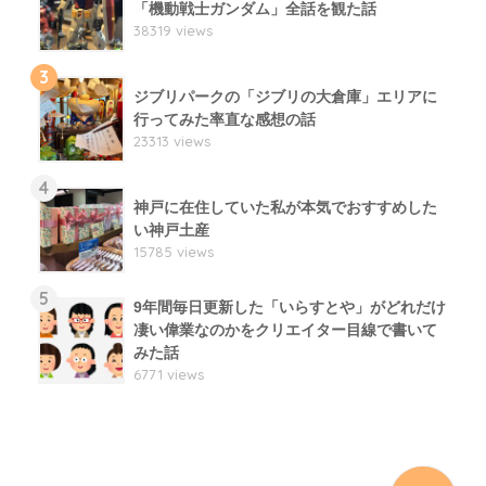
「機動戦士ガンダム」全話を観た話
38319 views
3
ジブリパークの「ジブリの大倉庫」エリアに
行ってみた率直な感想の話
23313 views
4
神戸に在住していた私が本気でおすすめした
い神戸土産
15785 views
5
9年間毎日更新した「いらすとや」がどれだけ
凄い偉業なのかをクリエイター目線で書いて
みた話
6771 views