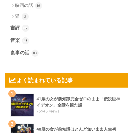
映画の話
16
猫
2
書評
87
音楽
43
食事の話
83
よく読まれている記事
1
41歳の女が前知識完全ゼロのまま「伝説巨神
イデオン」全話を観た話
75945 views
2
40歳の女が前知識ほとんど無いまま人生初