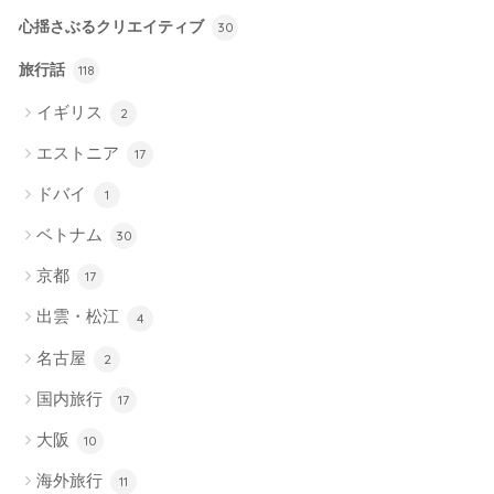
心揺さぶるクリエイティブ
30
旅行話
118
イギリス
2
エストニア
17
ドバイ
1
ベトナム
30
京都
17
出雲・松江
4
名古屋
2
国内旅行
17
大阪
10
海外旅行
11