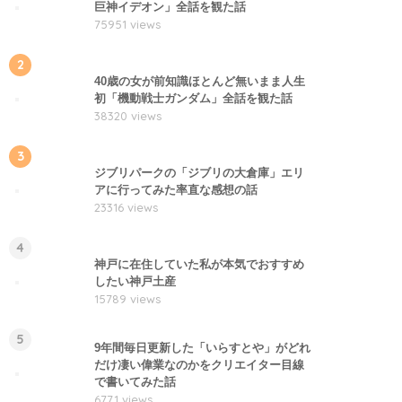
巨神イデオン」全話を観た話
75951 views
2
40歳の女が前知識ほとんど無いまま人生
初「機動戦士ガンダム」全話を観た話
38320 views
3
ジブリパークの「ジブリの大倉庫」エリ
アに行ってみた率直な感想の話
23316 views
4
神戸に在住していた私が本気でおすすめ
したい神戸土産
15789 views
5
9年間毎日更新した「いらすとや」がどれ
だけ凄い偉業なのかをクリエイター目線
で書いてみた話
6771 views