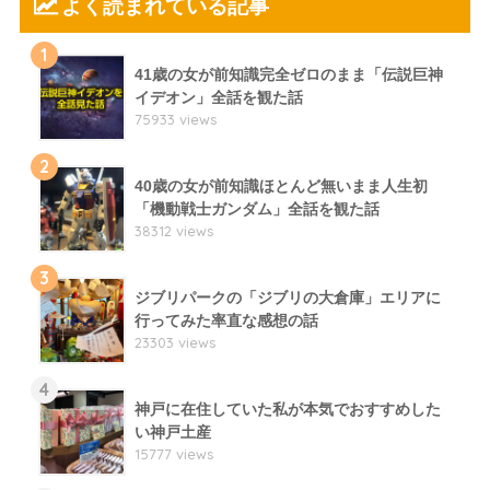
よく読まれている記事
1
41歳の女が前知識完全ゼロのまま「伝説巨神
イデオン」全話を観た話
75933 views
2
40歳の女が前知識ほとんど無いまま人生初
「機動戦士ガンダム」全話を観た話
38312 views
3
ジブリパークの「ジブリの大倉庫」エリアに
行ってみた率直な感想の話
23303 views
4
神戸に在住していた私が本気でおすすめした
い神戸土産
15777 views