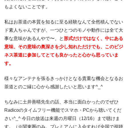
もよくないことです。
私はお茶道の本質を知るに至る経験なんて全然積んでない
ド素人ちゃんですが、一つひとつのモノや動作には全て大
事な意味があるんやで〜、と
形式だけではなく、中にある
意味、その意味の奥深さを少し知れただけでも、このビジ
ネス茶道に参加してとても良かったと心から思っていま
す。
様々なアンテナを張るきっかけとなる貴重な機会となるお
茶道とのご縁に心から感謝したいと思います^_^
ちなみに土井善晴先生の話、本当に面白かったのでぜひ
Radicoのタイムフリー機能でスマホ・PCから聴いてくだ
さい^_^ 今日の放送は来週の月曜日（12/16）まで聴けま
す。（※関東圏のみ。プレミアムに入会すれば全国で視聴