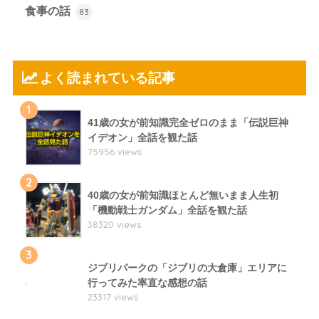
食事の話
83
よく読まれている記事
1
41歳の女が前知識完全ゼロのまま「伝説巨神
イデオン」全話を観た話
75956 views
2
40歳の女が前知識ほとんど無いまま人生初
「機動戦士ガンダム」全話を観た話
38320 views
3
ジブリパークの「ジブリの大倉庫」エリアに
行ってみた率直な感想の話
23317 views