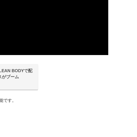
AN BODYで配
スがブーム
能です。