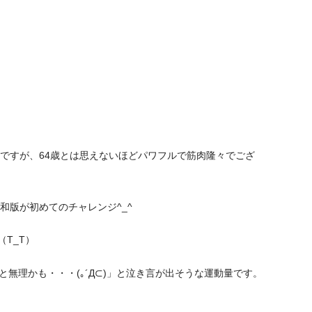
うですが、64歳とは思えないほどパワフルで筋肉隆々でござ
和版が初めてのチャレンジ^_^
T_T）
無理かも・・・(｡´Д⊂)」と泣き言が出そうな運動量です。