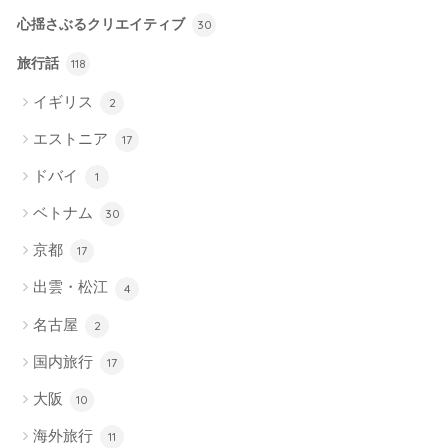
心揺さぶるクリエイティブ
30
旅行話
118
イギリス
2
エストニア
17
ドバイ
1
ベトナム
30
京都
17
出雲・松江
4
名古屋
2
国内旅行
17
大阪
10
海外旅行
11