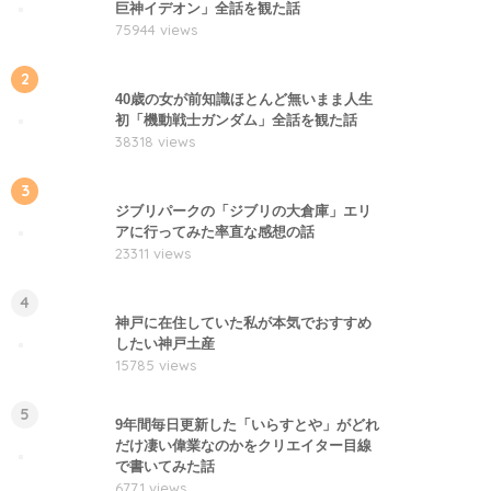
巨神イデオン」全話を観た話
75944 views
2
40歳の女が前知識ほとんど無いまま人生
初「機動戦士ガンダム」全話を観た話
38318 views
3
ジブリパークの「ジブリの大倉庫」エリ
アに行ってみた率直な感想の話
23311 views
4
神戸に在住していた私が本気でおすすめ
したい神戸土産
15785 views
5
9年間毎日更新した「いらすとや」がどれ
だけ凄い偉業なのかをクリエイター目線
で書いてみた話
6771 views