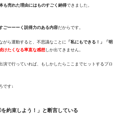
0万本も売れた理由にはものすごく納得
できました。
すごーーーく説得力のある内容
だからです。
ながら運動すると、不思議なことに
「私にもできる！」「明
続けたくなる率直な感想
しか出てきません。
出演で行っていれば、もしかしたらここまでヒットするプロ
ろです↓
◯を約束しよう！」と断言している