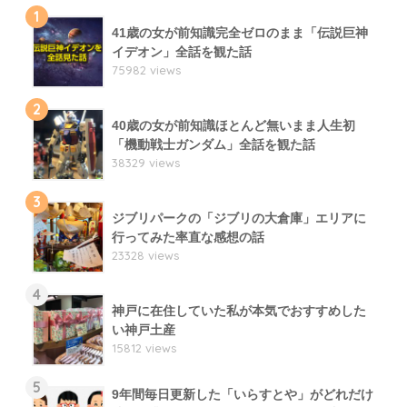
1
41歳の女が前知識完全ゼロのまま「伝説巨神
イデオン」全話を観た話
75982 views
2
40歳の女が前知識ほとんど無いまま人生初
「機動戦士ガンダム」全話を観た話
38329 views
3
ジブリパークの「ジブリの大倉庫」エリアに
行ってみた率直な感想の話
23328 views
4
神戸に在住していた私が本気でおすすめした
い神戸土産
15812 views
5
9年間毎日更新した「いらすとや」がどれだけ