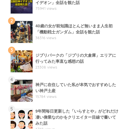
イデオン」全話を観た話
75941 views
2
40歳の女が前知識ほとんど無いまま人生初
「機動戦士ガンダム」全話を観た話
38316 views
3
ジブリパークの「ジブリの大倉庫」エリアに
行ってみた率直な感想の話
23308 views
4
神戸に在住していた私が本気でおすすめした
い神戸土産
15784 views
5
9年間毎日更新した「いらすとや」がどれだけ
凄い偉業なのかをクリエイター目線で書いて
みた話