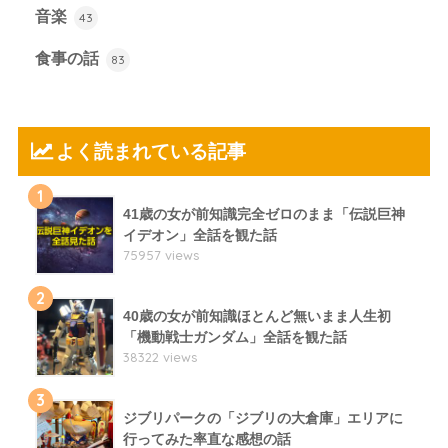
音楽
43
食事の話
83
よく読まれている記事
1
41歳の女が前知識完全ゼロのまま「伝説巨神
イデオン」全話を観た話
75957 views
2
40歳の女が前知識ほとんど無いまま人生初
「機動戦士ガンダム」全話を観た話
38322 views
3
ジブリパークの「ジブリの大倉庫」エリアに
行ってみた率直な感想の話