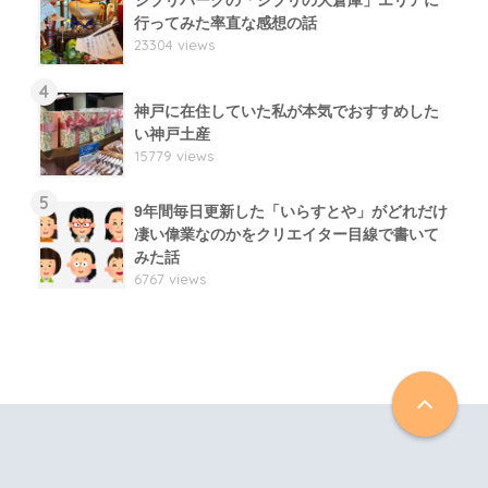
行ってみた率直な感想の話
23304 views
4
神戸に在住していた私が本気でおすすめした
い神戸土産
15779 views
5
9年間毎日更新した「いらすとや」がどれだけ
凄い偉業なのかをクリエイター目線で書いて
みた話
6767 views