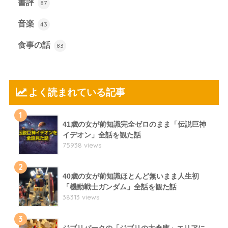
書評
87
音楽
43
食事の話
83
よく読まれている記事
1
41歳の女が前知識完全ゼロのまま「伝説巨神
イデオン」全話を観た話
75938 views
2
40歳の女が前知識ほとんど無いまま人生初
「機動戦士ガンダム」全話を観た話
38313 views
3
ジブリパークの「ジブリの大倉庫」エリアに