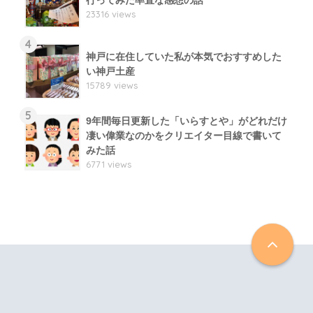
23316 views
4
神戸に在住していた私が本気でおすすめした
い神戸土産
15789 views
5
9年間毎日更新した「いらすとや」がどれだけ
凄い偉業なのかをクリエイター目線で書いて
みた話
6771 views