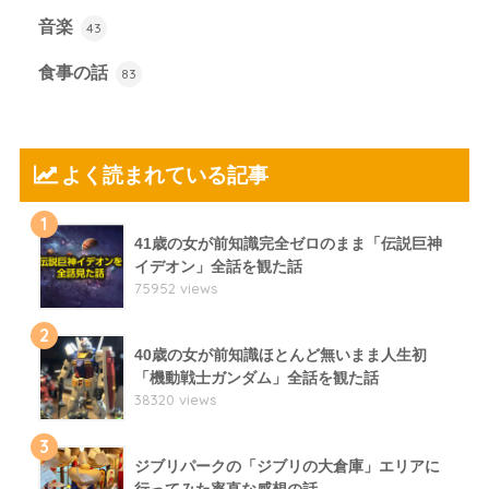
音楽
43
食事の話
83
よく読まれている記事
1
41歳の女が前知識完全ゼロのまま「伝説巨神
イデオン」全話を観た話
75952 views
2
40歳の女が前知識ほとんど無いまま人生初
「機動戦士ガンダム」全話を観た話
38320 views
3
ジブリパークの「ジブリの大倉庫」エリアに
行ってみた率直な感想の話