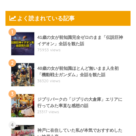
よく読まれている記事
1
41歳の女が前知識完全ゼロのまま「伝説巨神
イデオン」全話を観た話
75953 views
2
40歳の女が前知識ほとんど無いまま人生初
「機動戦士ガンダム」全話を観た話
38320 views
3
ジブリパークの「ジブリの大倉庫」エリアに
行ってみた率直な感想の話
23317 views
4
神戸に在住していた私が本気でおすすめした