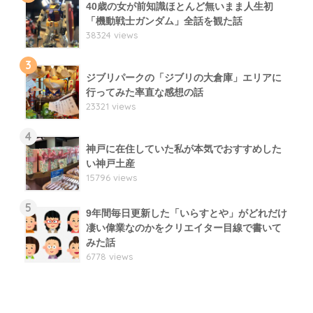
40歳の女が前知識ほとんど無いまま人生初
「機動戦士ガンダム」全話を観た話
38324 views
3
ジブリパークの「ジブリの大倉庫」エリアに
行ってみた率直な感想の話
23321 views
4
神戸に在住していた私が本気でおすすめした
い神戸土産
15796 views
5
9年間毎日更新した「いらすとや」がどれだけ
凄い偉業なのかをクリエイター目線で書いて
みた話
6778 views