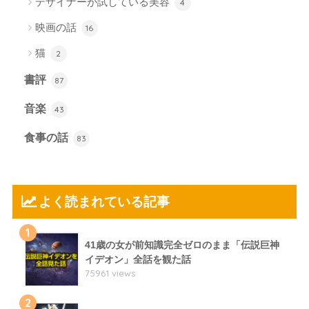
デザイナーが試している美容
4
映画の話
16
猫
2
書評
87
音楽
43
食事の話
83
よく読まれている記事
1
41歳の女が前知識完全ゼロのまま「伝説巨神
イデオン」全話を観た話
75961 views
2