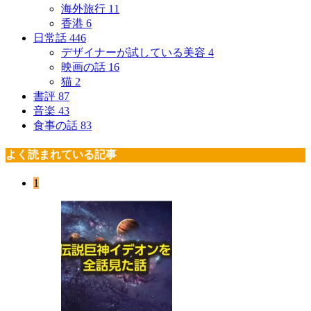
海外旅行
11
香港
6
日常話
446
デザイナーが試している美容
4
映画の話
16
猫
2
書評
87
音楽
43
食事の話
83
よく読まれている記事
1