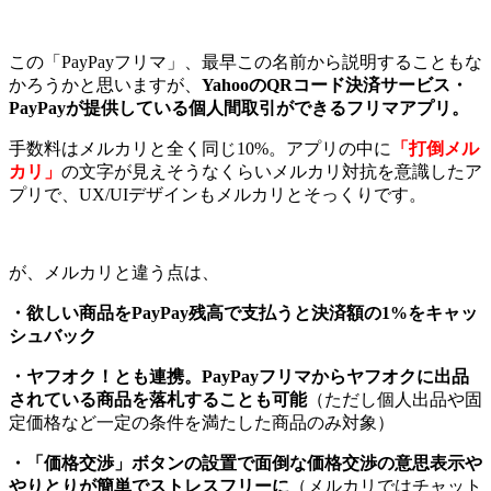
この「PayPayフリマ」、最早この名前から説明することもな
かろうかと思いますが、
YahooのQRコード決済サービス・
PayPayが提供している個人間取引ができるフリマアプリ。
手数料はメルカリと全く同じ10%。アプリの中に
「打倒メル
カリ」
の文字が見えそうなくらいメルカリ対抗を意識したア
プリで、UX/UIデザインもメルカリとそっくりです。
が、メルカリと違う点は、
・欲しい商品をPayPay残高で支払うと決済額の1%をキャッ
シュバック
・ヤフオク！とも連携。PayPayフリマからヤフオクに出品
されている商品を落札することも可能
（ただし個人出品や固
定価格など一定の条件を満たした商品のみ対象）
・「価格交渉」ボタンの設置で面倒な価格交渉の意思表示や
やりとりが簡単でストレスフリーに
（メルカリではチャット