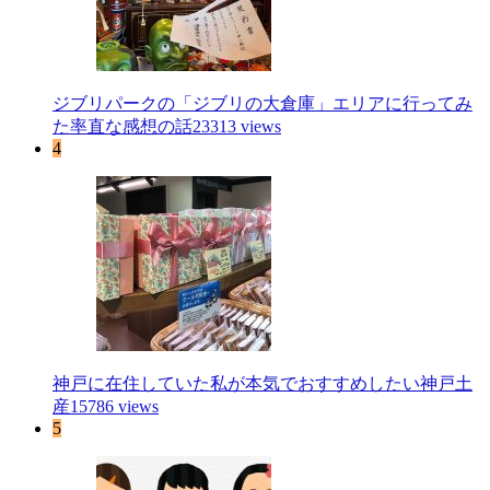
ジブリパークの「ジブリの大倉庫」エリアに行ってみ
た率直な感想の話
23313 views
4
神戸に在住していた私が本気でおすすめしたい神戸土
産
15786 views
5