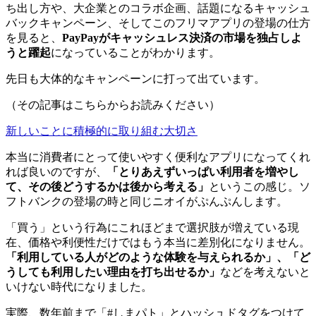
ち出し方や、大企業とのコラボ企画、話題になるキャッシュ
バックキャンペーン、そしてこのフリマアプリの登場の仕方
を見ると、
PayPayがキャッシュレス決済の市場を独占しよ
うと躍起
になっていることがわかります。
先日も大体的なキャンペーンに打って出ています。
（その記事はこちらからお読みください）
新しいことに積極的に取り組む大切さ
本当に消費者にとって使いやすく便利なアプリになってくれ
れば良いのですが、
「とりあえずいっぱい利用者を増やし
て、その後どうするかは後から考える」
というこの感じ。ソ
フトバンクの登場の時と同じニオイがぷんぷんします。
「買う」という行為にこれほどまで選択肢が増えている現
在、価格や利便性だけではもう本当に差別化になりません。
「利用している人がどのような体験を与えられるか」、「ど
うしても利用したい理由を打ち出せるか」
などを考えないと
いけない時代になりました。
実際、数年前まで「#しまパト」とハッシュドタグをつけて