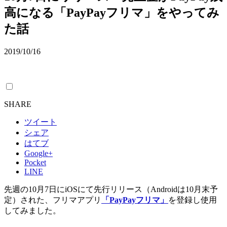
高になる「PayPayフリマ」をやってみ
た話
2019/10/16
SHARE
ツイート
シェア
はてブ
Google+
Pocket
LINE
先週の10月7日にiOSにて先行リリース（Androidは10月末予
定）された、フリマアプリ
「PayPayフリマ」
を登録し使用
してみました。