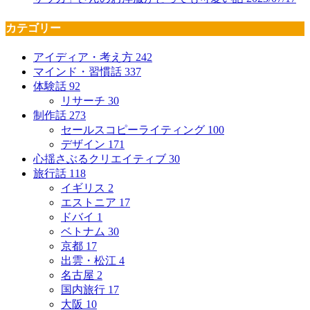
カテゴリー
アイディア・考え方
242
マインド・習慣話
337
体験話
92
リサーチ
30
制作話
273
セールスコピーライティング
100
デザイン
171
心揺さぶるクリエイティブ
30
旅行話
118
イギリス
2
エストニア
17
ドバイ
1
ベトナム
30
京都
17
出雲・松江
4
名古屋
2
国内旅行
17
大阪
10