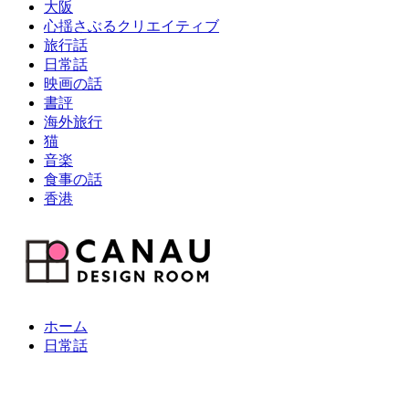
大阪
心揺さぶるクリエイティブ
旅行話
日常話
映画の話
書評
海外旅行
猫
音楽
食事の話
香港
ホーム
日常話