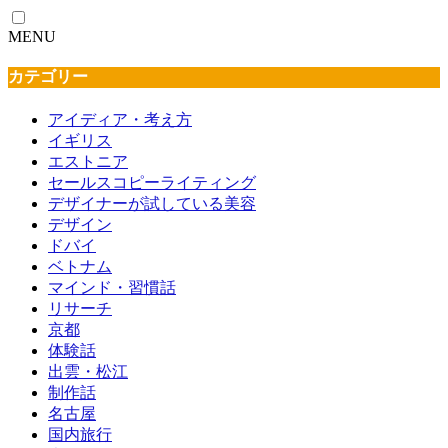
MENU
カテゴリー
アイディア・考え方
イギリス
エストニア
セールスコピーライティング
デザイナーが試している美容
デザイン
ドバイ
ベトナム
マインド・習慣話
リサーチ
京都
体験話
出雲・松江
制作話
名古屋
国内旅行