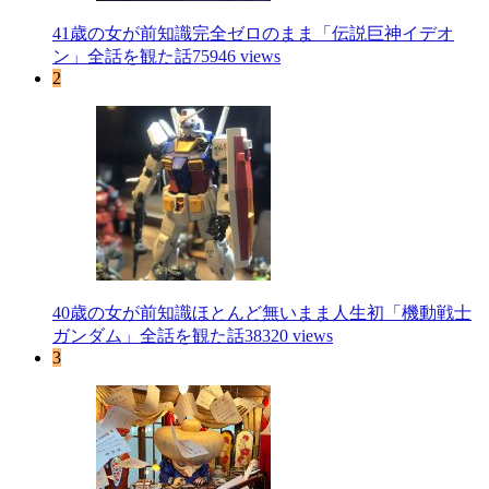
41歳の女が前知識完全ゼロのまま「伝説巨神イデオ
ン」全話を観た話
75946 views
2
40歳の女が前知識ほとんど無いまま人生初「機動戦士
ガンダム」全話を観た話
38320 views
3