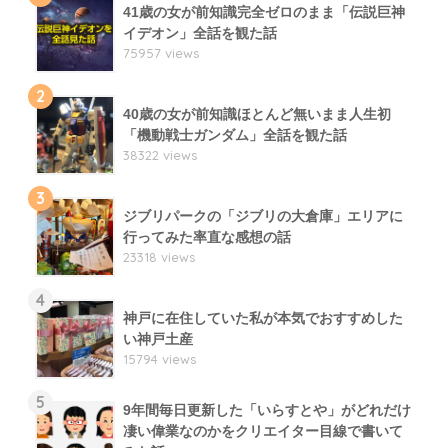
41歳の女が前知識完全ゼロのまま「伝説巨神
イデオン」全話を観た話
75957 views
2
40歳の女が前知識ほとんど無いまま人生初
「機動戦士ガンダム」全話を観た話
38322 views
3
ジブリパークの「ジブリの大倉庫」エリアに
行ってみた率直な感想の話
23318 views
4
神戸に在住していた私が本気でおすすめした
い神戸土産
15794 views
5
9年間毎日更新した「いらすとや」がどれだけ
凄い偉業なのかをクリエイター目線で書いて