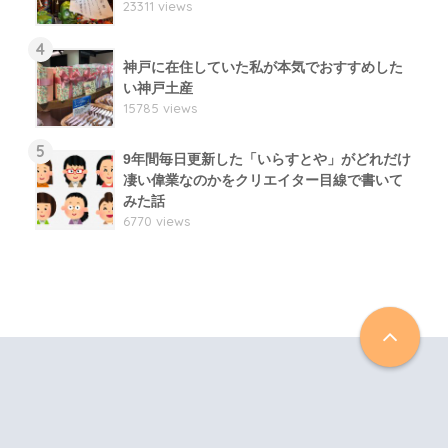
23311 views
4
神戸に在住していた私が本気でおすすめした
い神戸土産
15785 views
5
9年間毎日更新した「いらすとや」がどれだけ
凄い偉業なのかをクリエイター目線で書いて
みた話
6770 views