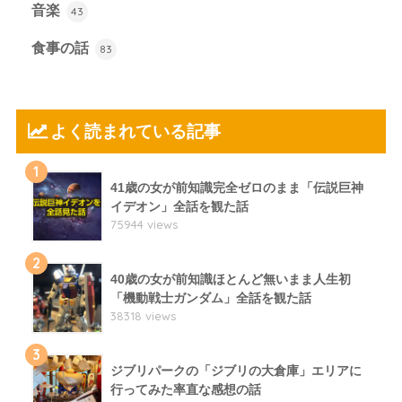
音楽
43
食事の話
83
よく読まれている記事
1
41歳の女が前知識完全ゼロのまま「伝説巨神
イデオン」全話を観た話
75944 views
2
40歳の女が前知識ほとんど無いまま人生初
「機動戦士ガンダム」全話を観た話
38318 views
3
ジブリパークの「ジブリの大倉庫」エリアに
行ってみた率直な感想の話