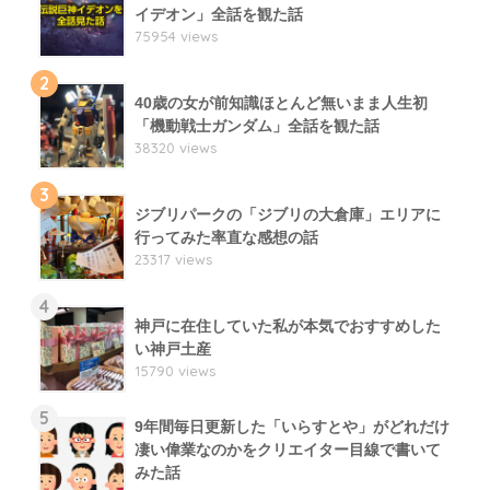
イデオン」全話を観た話
75954 views
2
40歳の女が前知識ほとんど無いまま人生初
「機動戦士ガンダム」全話を観た話
38320 views
3
ジブリパークの「ジブリの大倉庫」エリアに
行ってみた率直な感想の話
23317 views
4
神戸に在住していた私が本気でおすすめした
い神戸土産
15790 views
5
9年間毎日更新した「いらすとや」がどれだけ
凄い偉業なのかをクリエイター目線で書いて
みた話