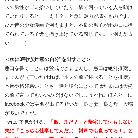
スの男性がゴミ拾いしていたり、駅で困っている人を助け
ていたりすると、「え！？」と急に魅力が増すものです。
ひと昔の少女漫画で例えますと、不良の男子が雨の日に捨
てられている子犬を抱き上げている感じです。（例えが古
い・・・）
＜次に3割だけ“素の自分”を出すこと＞
悪口を書くことには賛成できませんし、悪口は絶対推奨し
ませんが（言いたければご本人の前で述べることを推奨）
本音や格好悪いことも、時と場合によってはたまには大勢
の前で言ってもいいのではないでしょうかね。ほんとーに
facebookでは実名が出てるせいか「良き妻・良き母」投稿
が多いですが。
Twitterで見かける、
「飯、まだ？」と帰宅して何もしない
夫に「こっちも仕事してんだよ、雑草でも食ってろ！」と