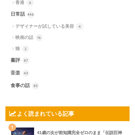
香港
6
日常話
446
デザイナーが試している美容
4
映画の話
16
猫
2
書評
87
音楽
43
食事の話
83
よく読まれている記事
1
41歳の女が前知識完全ゼロのまま「伝説巨神