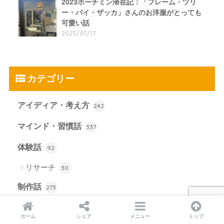
2023ホーチミン滞在記：「フレーム・ツリ
ー・バイ・ザッカ」さんのお洋服がとっても
可愛い話
2023/07/17
カテゴリー
アイディア・考え方
242
マインド・習慣話
337
体験話
92
リサーチ
30
制作話
273
セールスコピーライティング
100
ホーム
シェア
メニュー
トップ