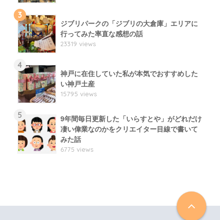
3
ジブリパークの「ジブリの大倉庫」エリアに
行ってみた率直な感想の話
23319 views
4
神戸に在住していた私が本気でおすすめした
い神戸土産
15795 views
5
9年間毎日更新した「いらすとや」がどれだけ
凄い偉業なのかをクリエイター目線で書いて
みた話
6775 views