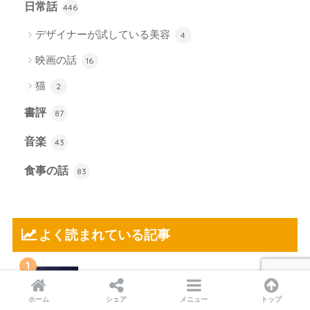
日常話
446
デザイナーが試している美容
4
映画の話
16
猫
2
書評
87
音楽
43
食事の話
83
よく読まれている記事
1
41歳の女が前知識完全ゼロのまま「伝説巨神
イデオン」全話を観た話
ホーム
シェア
メニュー
トップ
75957 views