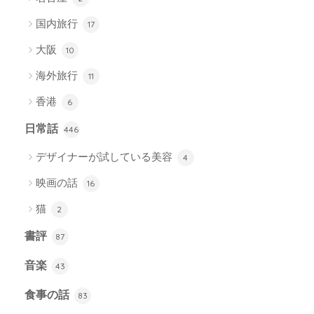
国内旅行
17
大阪
10
海外旅行
11
香港
6
日常話
446
デザイナーが試している美容
4
映画の話
16
猫
2
書評
87
音楽
43
食事の話
83