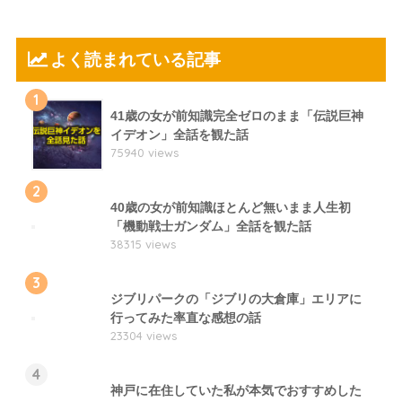
よく読まれている記事
1
41歳の女が前知識完全ゼロのまま「伝説巨神
イデオン」全話を観た話
75940 views
2
40歳の女が前知識ほとんど無いまま人生初
「機動戦士ガンダム」全話を観た話
38315 views
3
ジブリパークの「ジブリの大倉庫」エリアに
行ってみた率直な感想の話
23304 views
4
神戸に在住していた私が本気でおすすめした