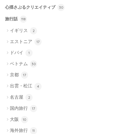
心揺さぶるクリエイティブ
30
旅行話
118
イギリス
2
エストニア
17
ドバイ
1
ベトナム
30
京都
17
出雲・松江
4
名古屋
2
国内旅行
17
大阪
10
海外旅行
11