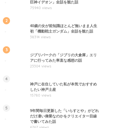
巨神イデオン」全話を観た話
75940 views
2
40歳の女が前知識ほとんど無いまま人生
初「機動戦士ガンダム」全話を観た話
38314 views
3
ジブリパークの「ジブリの大倉庫」エリ
アに行ってみた率直な感想の話
23304 views
4
神戸に在住していた私が本気でおすすめ
したい神戸土産
15780 views
5
9年間毎日更新した「いらすとや」がどれ
だけ凄い偉業なのかをクリエイター目線
で書いてみた話
6767 views