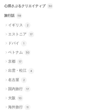
心揺さぶるクリエイティブ
30
旅行話
118
イギリス
2
エストニア
17
ドバイ
1
ベトナム
30
京都
17
出雲・松江
4
名古屋
2
国内旅行
17
大阪
10
海外旅行
11