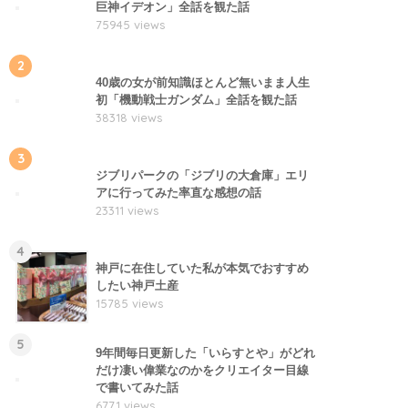
巨神イデオン」全話を観た話
75945 views
2
40歳の女が前知識ほとんど無いまま人生
初「機動戦士ガンダム」全話を観た話
38318 views
3
ジブリパークの「ジブリの大倉庫」エリ
アに行ってみた率直な感想の話
23311 views
4
神戸に在住していた私が本気でおすすめ
したい神戸土産
15785 views
5
9年間毎日更新した「いらすとや」がどれ
だけ凄い偉業なのかをクリエイター目線
で書いてみた話
6771 views