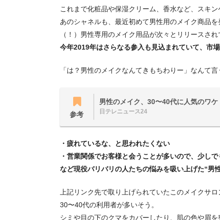
これまで化粧品や保湿クリーム、香水など、スキン
あのシャネルも、最近初めて男性用のメイク商品を
（！）男性専用のメイク用品が次々とリリースされ
今年2019年はさらなる参入も見込まれていて、市
「は？男性のメイクなんてきもちわりー」なんて言
男性のメイク、30〜40代に人気のワケ
日テレニュース24
参考
・疲れているな、と思われたくない
・営業関係でお客様と会うことが多いので、少しで
など現役バリバリの人たちの悩みを吸い上げた“男性
上記リンク先で取り上げられていたこのメイクサロ
30〜40代の利用者が多いそう。
シミや目の下のクマをカバーしたり、肌の色や眉を