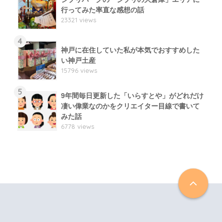
行ってみた率直な感想の話
23321 views
4
神戸に在住していた私が本気でおすすめした
い神戸土産
15796 views
5
9年間毎日更新した「いらすとや」がどれだけ
凄い偉業なのかをクリエイター目線で書いて
みた話
6778 views