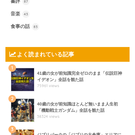
書評
87
音楽
43
食事の話
83
よく読まれている記事
1
41歳の女が前知識完全ゼロのまま「伝説巨神
イデオン」全話を観た話
75961 views
2
40歳の女が前知識ほとんど無いまま人生初
「機動戦士ガンダム」全話を観た話
38324 views
3
ジブリパークの「ジブリの大倉庫」エリアに