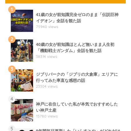
1
41歳の女が前知識完全ゼロのまま「伝説巨神
イデオン」全話を観た話
75940 views
2
40歳の女が前知識ほとんど無いまま人生初
「機動戦士ガンダム」全話を観た話
38314 views
3
ジブリパークの「ジブリの大倉庫」エリアに
行ってみた率直な感想の話
23304 views
4
神戸に在住していた私が本気でおすすめした
い神戸土産
15780 views
5
9年間毎日更新した「いらすとや」がどれだけ