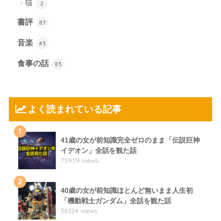
猫
2
書評
87
音楽
43
食事の話
83
よく読まれている記事
1
41歳の女が前知識完全ゼロのまま「伝説巨神
イデオン」全話を観た話
75959 views
2
40歳の女が前知識ほとんど無いまま人生初
「機動戦士ガンダム」全話を観た話
38324 views