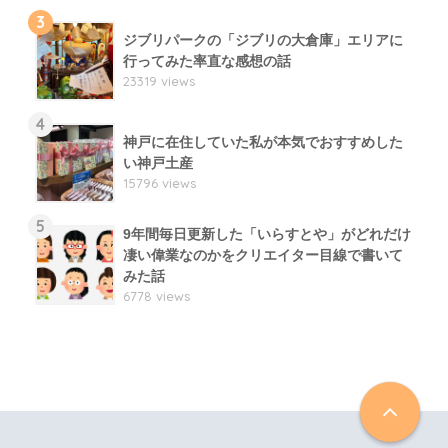
3
ジブリパークの「ジブリの大倉庫」エリアに
行ってみた率直な感想の話
23319 views
4
神戸に在住していた私が本気でおすすめした
い神戸土産
15796 views
5
9年間毎日更新した「いらすとや」がどれだけ
凄い偉業なのかをクリエイター目線で書いて
みた話
6778 views