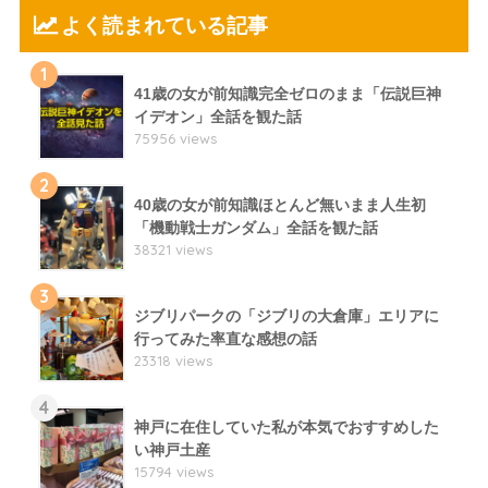
よく読まれている記事
1
41歳の女が前知識完全ゼロのまま「伝説巨神
イデオン」全話を観た話
75956 views
2
40歳の女が前知識ほとんど無いまま人生初
「機動戦士ガンダム」全話を観た話
38321 views
3
ジブリパークの「ジブリの大倉庫」エリアに
行ってみた率直な感想の話
23318 views
4
神戸に在住していた私が本気でおすすめした
い神戸土産
15794 views