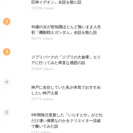
巨神イデオン」全話を観た話
75938 views
2
40歳の女が前知識ほとんど無いまま人生
初「機動戦士ガンダム」全話を観た話
38314 views
3
ジブリパークの「ジブリの大倉庫」エリ
アに行ってみた率直な感想の話
23304 views
4
神戸に在住していた私が本気でおすすめ
したい神戸土産
15779 views
5
9年間毎日更新した「いらすとや」がどれ
だけ凄い偉業なのかをクリエイター目線
で書いてみた話
6767 views