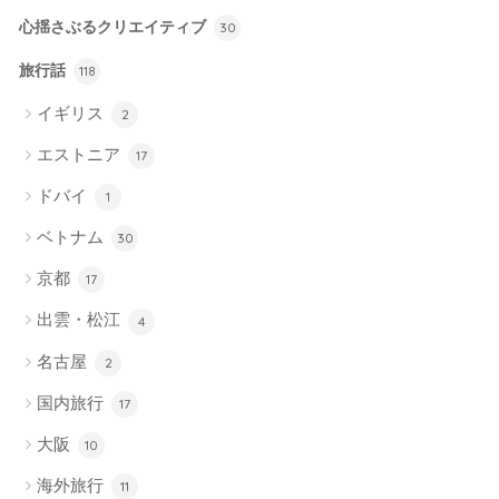
心揺さぶるクリエイティブ
30
旅行話
118
イギリス
2
エストニア
17
ドバイ
1
ベトナム
30
京都
17
出雲・松江
4
名古屋
2
国内旅行
17
大阪
10
海外旅行
11