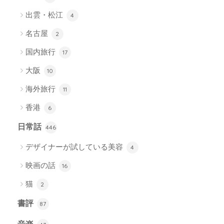
出雲・松江
4
名古屋
2
国内旅行
17
大阪
10
海外旅行
11
香港
6
日常話
446
デザイナーが試している美容
4
映画の話
16
猫
2
書評
87