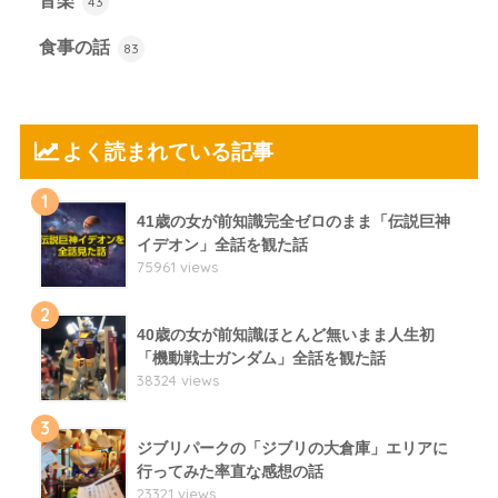
音楽
43
食事の話
83
よく読まれている記事
1
41歳の女が前知識完全ゼロのまま「伝説巨神
イデオン」全話を観た話
75961 views
2
40歳の女が前知識ほとんど無いまま人生初
「機動戦士ガンダム」全話を観た話
38324 views
3
ジブリパークの「ジブリの大倉庫」エリアに
行ってみた率直な感想の話
23321 views