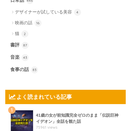
日常話
446
デザイナーが試している美容
4
映画の話
16
猫
2
書評
87
音楽
43
食事の話
83
よく読まれている記事
1
41歳の女が前知識完全ゼロのまま「伝説巨神
イデオン」全話を観た話
75961 views