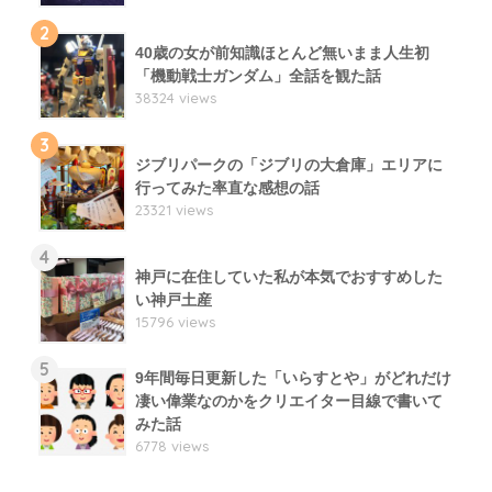
2
40歳の女が前知識ほとんど無いまま人生初
「機動戦士ガンダム」全話を観た話
38324 views
3
ジブリパークの「ジブリの大倉庫」エリアに
行ってみた率直な感想の話
23321 views
4
神戸に在住していた私が本気でおすすめした
い神戸土産
15796 views
5
9年間毎日更新した「いらすとや」がどれだけ
凄い偉業なのかをクリエイター目線で書いて
みた話
6778 views