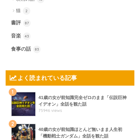
猫
2
書評
87
音楽
43
食事の話
83
よく読まれている記事
1
41歳の女が前知識完全ゼロのまま「伝説巨神
イデオン」全話を観た話
75946 views
2
40歳の女が前知識ほとんど無いまま人生初
「機動戦士ガンダム」全話を観た話