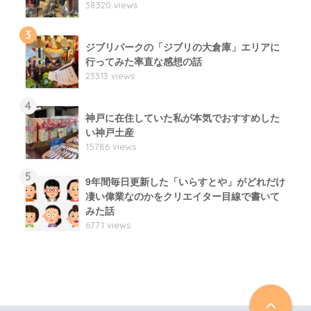
38320 views
3
ジブリパークの「ジブリの大倉庫」エリアに
行ってみた率直な感想の話
23313 views
4
神戸に在住していた私が本気でおすすめした
い神戸土産
15786 views
5
9年間毎日更新した「いらすとや」がどれだけ
凄い偉業なのかをクリエイター目線で書いて
みた話
6771 views